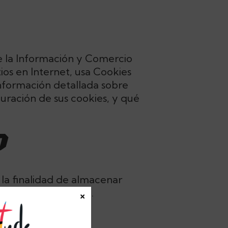
de la Información y Comercio
tios en Internet, usa Cookies
información detallada sobre
guración de sus cookies, y qué
?
la finalidad de almacenar
e de su instalación.
×