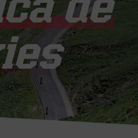
tica de
ies