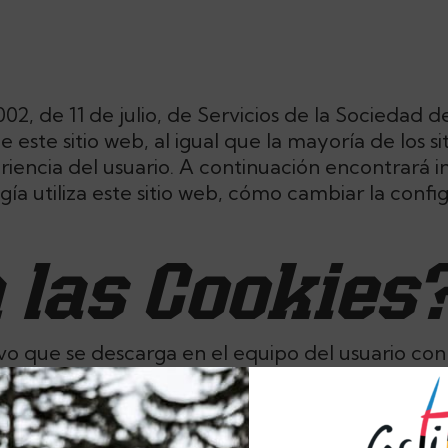
2, de 11 de julio, de Servicios de la Sociedad 
este sitio web, al igual que la mayoría de los si
riencia del usuario. A continuación encontrará 
gía utiliza este sitio web, cómo cambiar la confi
 las Cookies
o que se descarga en el equipo del usuario con 
ualizados y recuperados por la entidad responsabl
a página web?
la con las Cookies utilizadas en este sitio web: