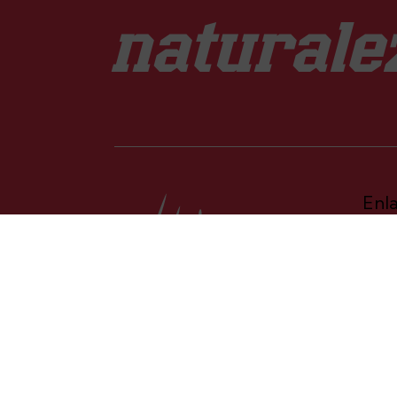
naturale
Enl
Inic
Qui
Tie
Clu
info@actitudeeventos.es
Volu
Con