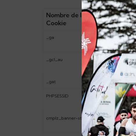
Nombre de la
Tipo
Cookie
_ga
Analítica
_gcl_au
Analítica
_gat
Rendimiento
PHPSESSID
Sesión
cmplz_banner-status
Funcionalidad