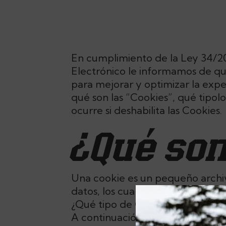
En cumplimiento de la Ley 34/200
Electrónico le informamos de que 
para mejorar y optimizar la expe
qué son las “Cookies”, qué tipolo
ocurre si deshabilita las Cookies.
¿Qué son
Una cookie es un pequeño archiv
datos, los cuales podrán ser act
¿Qué tipo de Cookies utiliza est
A continuación se muestra una tab