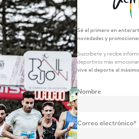
Propósito
Sé el primero en enterart
novedades y promociones 
Utilizada por Google Analytics para distinguir a los usuarios y recop
utilizan el sitio web.
Suscríbete y recibe inform
Utilizada por Google Analytics para distinguir a los usuarios y recop
deportivos más emociona
utilizan el sitio web.
vive el deporte al máximo
Utilizada por Google Analytics para limitar el porcentaje de solicitud
Nombre
Mantiene la sesión del usuario durante su visita al sitio, asegurando
páginas sin perder información.
Almacena la preferencia del usuario sobre la aceptación de cookies,
Correo electrónico*
aparezca repetidamente.