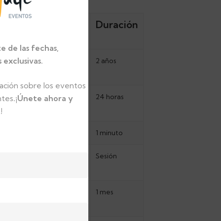
Duración
e de las fechas,
exclusivas.
ilar información sobre cómo
2 años
ación sobre los eventos
ilar información sobre cómo
24 horas
ntes
.
¡Únete ahora y
!
es.
1 minuto
 que pueda navegar entre
Sesión
 evitando que el aviso
1 mes