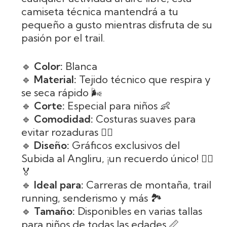
camiseta técnica mantendrá a tu
pequeño a gusto mientras disfruta de su
pasión por el trail.
🔹
Color:
Blanca
🔹
Material:
Tejido técnico que respira y
se seca rápido 🌬️
🔹
Corte:
Especial para niños 👶
🔹
Comodidad:
Costuras suaves para
evitar rozaduras 🚶‍♀️
🔹
Diseño:
Gráficos exclusivos del
Subida al Angliru, ¡un recuerdo único! 🏃‍♂️
🏅
🔹
Ideal para:
Carreras de montaña, trail
running, senderismo y más 🏞️
🔹
Tamaño:
Disponibles en varias tallas
para niños de todas las edades 📏