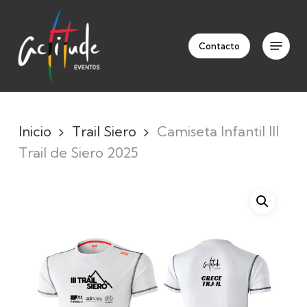
Skip
to
Menu
Clos
main
Contacto
Men
content
Inicio
Trail Siero
Camiseta Infantil III
Trail de Siero 2025