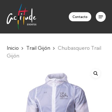
Skip
to
Menu
Clos
main
Contacto
Men
content
Inicio
Trail Gijón
Chubasquero Trail
Gijón