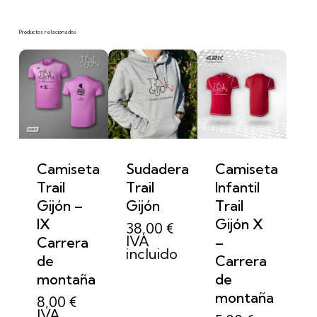
Productos relacionados
Camiseta
Sudadera
Camiseta
Trail
Trail
Infantil
Gijón –
Gijón
Trail
IX
Gijón X
38,00
€
IVA
Carrera
–
incluido
de
Carrera
montaña
de
montaña
8,00
€
IVA