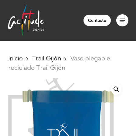
Skip
to
Menu
Clos
main
Contacto
Men
content
Inicio
Trail Gijón
Vaso plegable
reciclado Trail Gijón