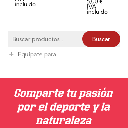
5,00
€
incluido
IVA
incluido
Buscar
Buscar
por:
Equípate para
Comparte tu pasión
por el deporte y la
naturaleza