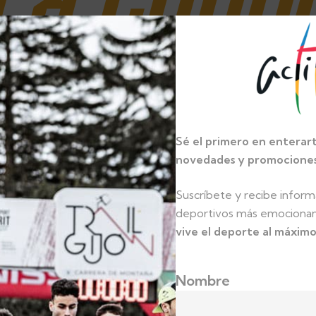
 a cono
ta mar
Sé el primero en enterart
novedades y promociones 
Suscríbete y recibe inform
deportivos más emociona
vive el deporte al máximo
O · CI
Nombre