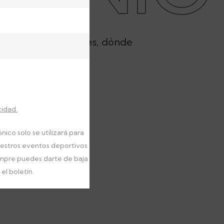
ecorrido, inscripciones, dónde
cidad.
nico solo se utilizará para
uestros eventos deportivos
empre puedes darte de baja
el boletín.