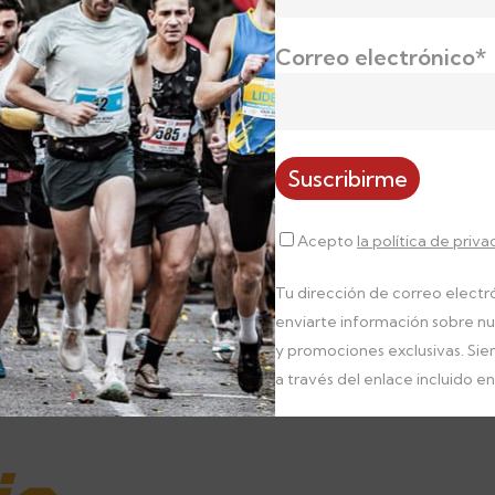
Correo electrónico*
turista El Gamoniteiro para informarte sobre el r
alojarte…
Acepto
la política de priva
Visitar Web
Tu dirección de correo electró
enviarte información sobre n
y promociones exclusivas. Si
a través del enlace incluido en 