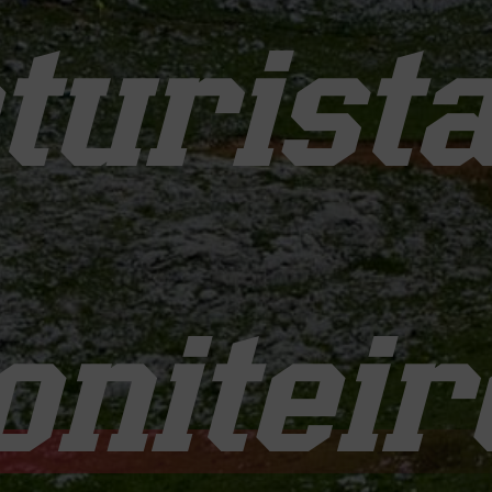
oturist
niteir