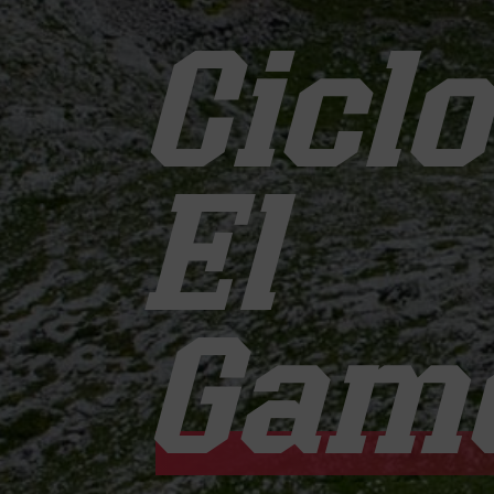
Cicl
El
Gamo