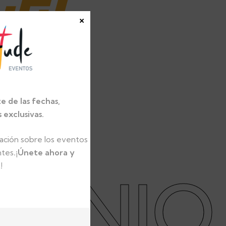
cer
×
cha
e de las fechas,
exclusivas.
ación sobre los eventos
ntes
.
¡Únete ahora y
!
CLOTU