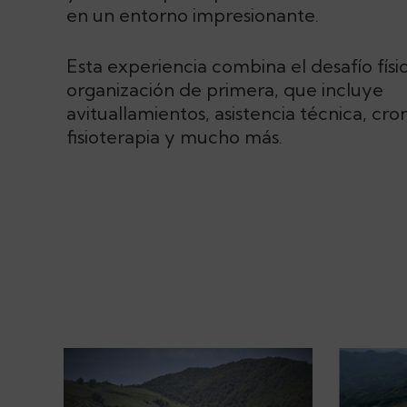
en un entorno impresionante.
Esta experiencia combina el desafío fís
organización de primera, que incluye
avituallamientos, asistencia técnica, cr
fisioterapia y mucho más​.
ciclistas-
ciclistas-
por-
por-