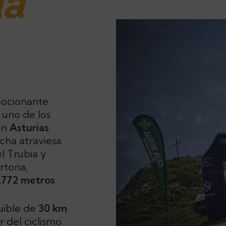
ia
ocionante
 uno de los
en
Asturias
.
cha atraviesa
l Trubia y
toria,
1.772 metros
.
uible de
30 km
 del ciclismo