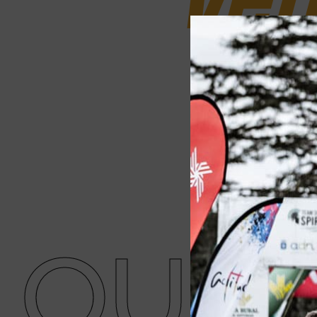
Ven
es
JUNI