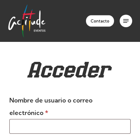
Skip
to
Menu
Clos
main
Contacto
Men
content
Acceder
Nombre de usuario o correo
Obligatorio
electrónico
*