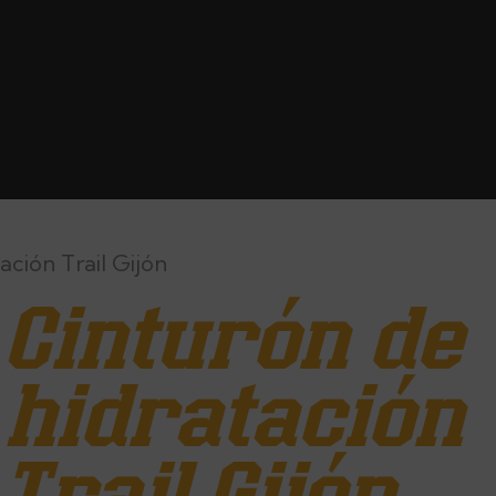
ación Trail Gijón
Cinturón de
hidratación