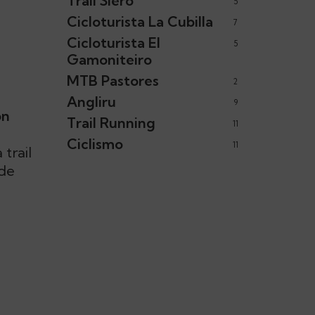
Trail Siero
5
Cicloturista La Cubilla
7
Cicloturista El
5
Gamoniteiro
MTB Pastores
2
Angliru
9
ón
Trail Running
11
Ciclismo
11
trail
 de