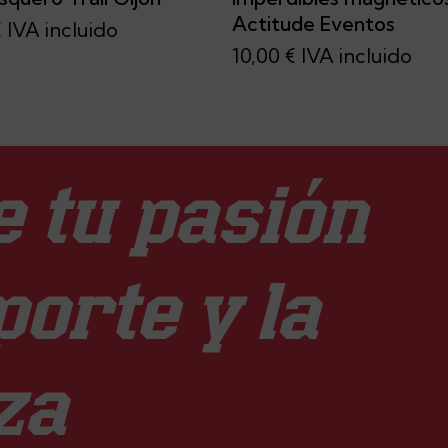
Actitude Eventos
€
IVA incluido
10,00
€
IVA incluido
 tu pasión
porte y la
za