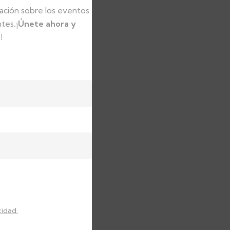
ación sobre los eventos
ntes
.
¡Únete ahora y
!
var
ones
cidad.