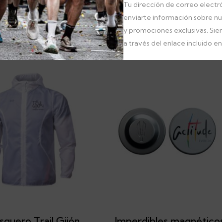
Tu dirección de correo electró
enviarte información sobre n
y promociones exclusivas. Si
a través del enlace incluido en 
quero Trail Gijón
Imperdibles magnético