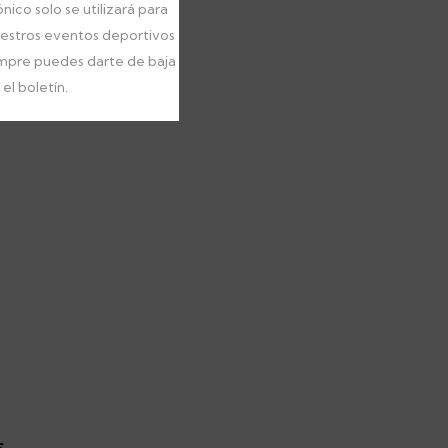
nico solo se utilizará para
uestros eventos deportivos
empre puedes darte de baja
el boletín.
s