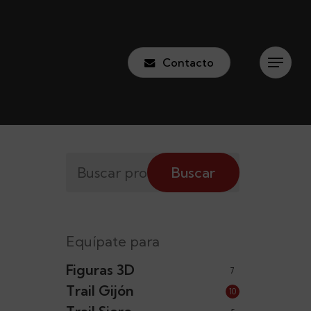
Contacto
Menu
Buscar
Buscar
por:
Equípate para
Figuras 3D
7
Trail Gijón
10