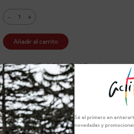
Añadir al carrito
Categorías:
Trail Gijón
,
Trail Running
Descripción
Corre sin límites con el Cinturón de Hidrataci
Trail Gijón
, diseñado para llevar lo esencial sin
sacrificar comodidad ni rendimiento. Ideal para 
Sé el primero en enterart
runners, este cinturón es ligero, transpirable y
novedades y promociones 
ajuste seguro.