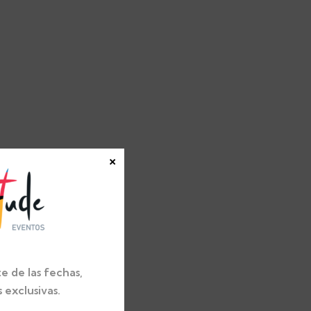
×
ón
trail
e de las fechas,
 de
exclusivas.