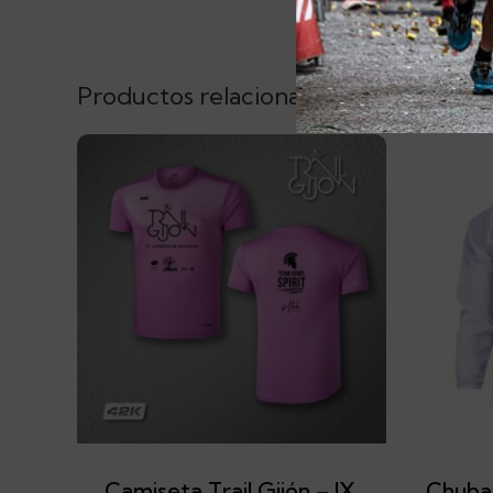
Productos relacionados
Camiseta Trail Gijón – IX
Chubas