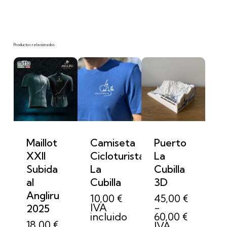
Productos relacionados
Maillot
Camiseta
Puerto
XXII
Cicloturista
La
Subida
La
Cubilla
al
Cubilla
3D
Angliru
10,00
€
45,00
€
IVA
-
2025
Rango
incluido
60,00
€
18,00
€
de
IVA