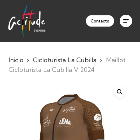
Skip
to
Menu
Clos
main
Contacto
Men
content
Inicio
Cicloturista La Cubilla
Maillot
Cicloturista La Cubilla V 2024