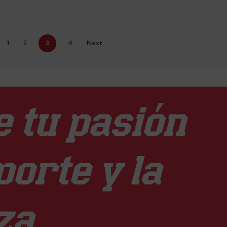
1
2
3
4
Next
 tu pasión
porte y la
za