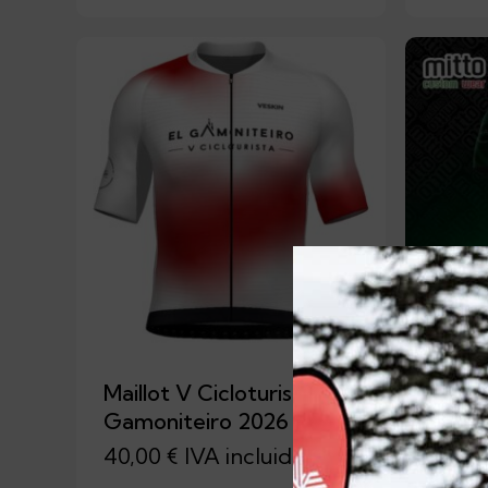
Maillot V Cicloturista El
Maill
Gamoniteiro 2026
2025
40,00
€
IVA incluido
18,0