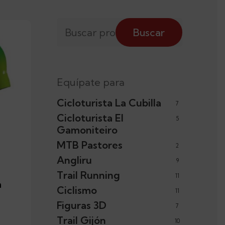
Buscar
Buscar
por:
Equípate para
Cicloturista La Cubilla
7
Cicloturista El
5
Gamoniteiro
MTB Pastores
2
Angliru
9
Trail Running
11
a
Ciclismo
11
Figuras 3D
7
Trail Gijón
10