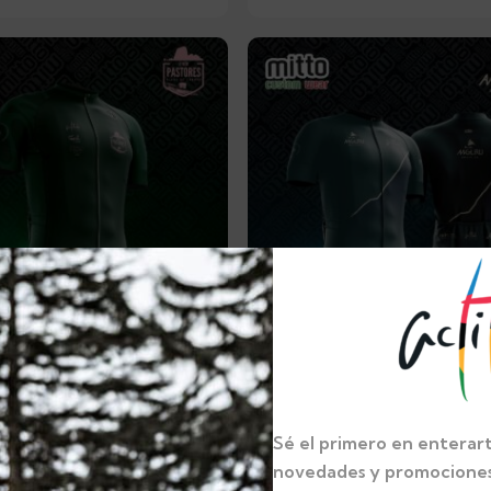
ot MTB Pastores III
Maillot XXII Subida al
Angliru 2025
Sé el primero en enterart
0
€
IVA incluido
18,00
€
IVA incluido
novedades y promociones 