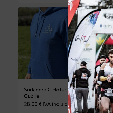
Sudadera Cicloturista La
Sudad
Cubilla
Gamo
28,00
€
IVA incluido
40,0