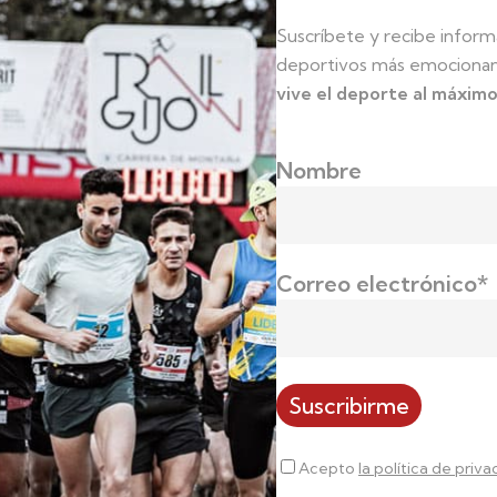
Suscríbete y recibe inform
deportivos más emociona
vive el deporte al máximo
Nombre
Correo electrónico*
era Cicloturista El
Sudadera Subida al
niteiro
Angliru
0
€
IVA incluido
40,00
€
IVA incluido
Acepto
la política de priva