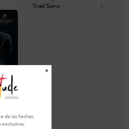
Trail Siero
5
×
e de las fechas,
exclusivas.