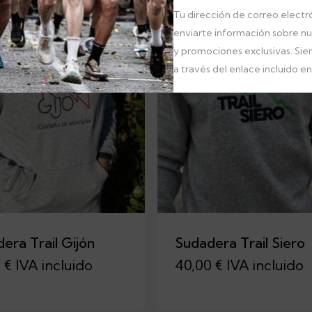
Tu dirección de correo electró
enviarte información sobre n
y promociones exclusivas. Si
a través del enlace incluido en 
era Trail Gijón
Sudadera Trail Siero
0
€
IVA incluido
40,00
€
IVA incluido