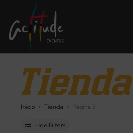
Skip
to
main
content
Tienda
Inicio
Tienda
Página 3
Hide
Filters