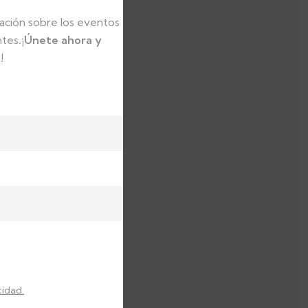
ación sobre los eventos
ntes
.
¡Únete ahora y
!
cidad.