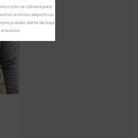
nico solo se utilizará para
uestros eventos deportivos
empre puedes darte de baja
el boletín.